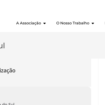
A Associação
O Nosso Trabalho
ul
ização
 do Sul