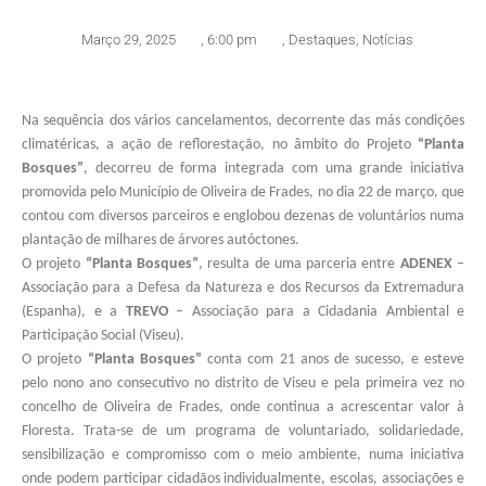
Março 29, 2025
,
6:00 pm
,
Destaques
,
Notícias
Na sequência dos vários cancelamentos, decorrente das más condições
climatéricas, a ação de reflorestação, no âmbito do Projeto
“Planta
Bosques”
, decorreu de forma integrada com uma grande iniciativa
promovida pelo Município de Oliveira de Frades, no dia 22 de março, que
contou com diversos parceiros e englobou dezenas de voluntários numa
plantação de milhares de árvores autóctones.
O projeto
“Planta Bosques”
, resulta de uma parceria entre
ADENEX
–
Associação para a Defesa da Natureza e dos Recursos da Extremadura
(Espanha), e a
TREVO
– Associação para a Cidadania Ambiental e
Participação Social (Viseu).
O projeto
“Planta Bosques”
conta com 21 anos de sucesso, e esteve
pelo nono ano consecutivo no distrito de Viseu e pela primeira vez no
concelho de Oliveira de Frades, onde continua a acrescentar valor à
Floresta. Trata-se de um programa de voluntariado, solidariedade,
sensibilização e compromisso com o meio ambiente, numa iniciativa
onde podem participar cidadãos individualmente, escolas, associações e