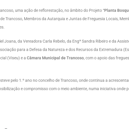
Trancoso, uma ação de reflorestação, no âmbito do Projeto
“Planta Bosqu
 de Trancoso, Membros da Autarquia e Juntas de Freguesia Locais, Mem
es.
l Joana, da Vereadora Carla Rebelo, da Engª Sandra Ribeiro e da Assist
sociação para a Defesa da Natureza e dos Recursos da Extremadura (E
ial (Viseu) e a
Câmara Municipal de Trancoso
, com o apoio das fregue
teve pelo 1.º ano no concelho de Trancoso, onde continua a acrescentar
sensibilização e compromisso com o meio ambiente, numa iniciativa onde