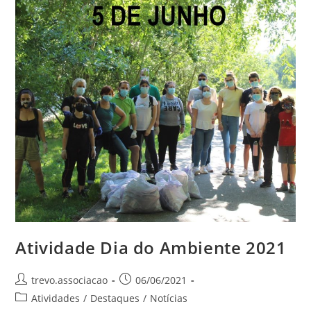
Atividade Dia do Ambiente 2021
trevo.associacao
06/06/2021
Atividades
/
Destaques
/
Notícias